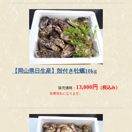
ご不便等おかけしますが、少し余裕を持ったお届け指
定日にしていただけますと幸いです。
2026.1.4
牡蠣の販売について
本日1月4日
より
販売開始
いたしま
す
新年あけましておめでとうございます。 旧年中は格別のご愛
顧を賜り、厚く御礼申し上げます。
本日1月4日（日）より牡蠣の販売をスタートいたしました！
【岡山県日生産】殻付き牡蠣10kg
皆様からのご注文を心よりお待ちしております。
13,000円
（税込み）
販売価格：
在庫切れになります。
2025.12.15
生食用むき身牡蠣の販売について
2025/12/23まで販売限定で生食用のむき身牡蠣について販売
を実施します。
到着希望日は2026/1/1までとなります。