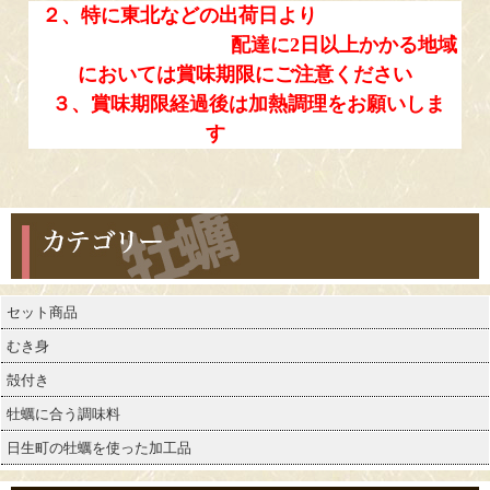
２、特に東北などの出荷日より
配達に2日以上かかる地域
においては
賞味期限にご注意ください
３、賞味期限経過後は加熱調理をお願いしま
す
カテゴリー
セット商品
むき身
殻付き
牡蠣に合う調味料
日生町の牡蠣を使った加工品