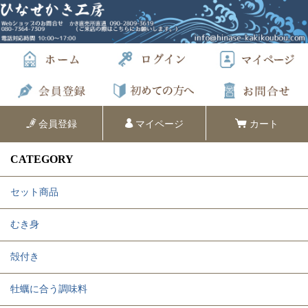
会員登録
マイページ
カート
CATEGORY
セット商品
むき身
殻付き
牡蠣に合う調味料