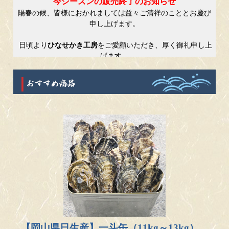
今シーズンの販売終了のお知らせ
陽春の候、皆様におかれましては益々ご清祥のこととお慶び
申し上げます。
日頃より
ひなせかき工房
をご愛顧いただき、厚く御礼申し上
げます。
今シーズンの牡蠣販売でございますが販売予定数に達したた
め
誠に勝手ながら
本日
をもちまして終了させていただくことと
なりました。
次回の販売開始時期につきましてはまた改めてご案内させて
いただきます。
季節の変わり目、皆様どうぞご自愛ください。
2026.3.31
日頃より当店をご愛顧いただき、心より感謝申し上げ
【岡山県日生産】一斗缶（11kg～13kg）