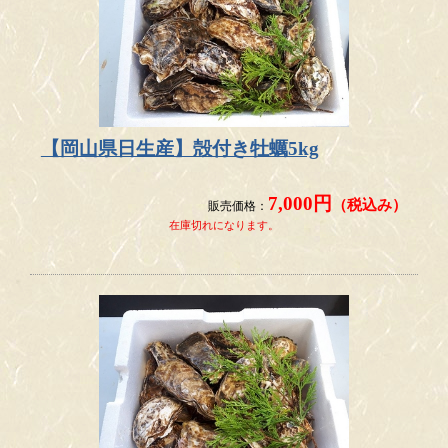
2025.11.13
【お知らせ】2025年から2026年牡蠣の販売について
日頃より、ひなせ牡蠣工房をご利用いただき、誠にありがと
うございます。
【岡山県日生産】殻付き牡蠣5kg
現在、牡蠣の販売について多くのお問い合わせをいただいて
おりますが、
7,000円
（税込み）
販売価格：
牡蠣の生育が遅れており、現状ではまだ十分な品質や水揚げ
在庫切れになります。
量に達していません。
お客様に
心から「満足のいく」牡蠣
をお届けするため、生育
状況を慎重に見極め、
最高の成長時期を待ってから
販売を再開したいと考えており
ます。
販売再開の目途が立ちましたら、改めて当ホームページ等で
お知らせいたします。