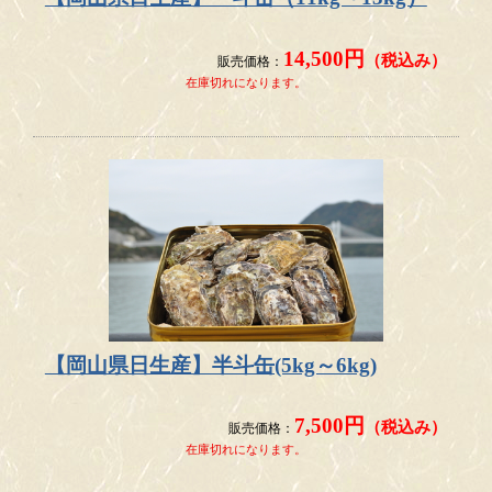
ます。
むき身牡蠣
について、下記の通り販売区分を変更いた
します。
14,500円
（税込み）
販売価格：
2026年4月1日（水）発送分
より「生食用」 →
「加熱
在庫切れになります。
用」
として販売します。
安心・安全な牡蠣をお届けするため、何卒ご理解のほどお願
い申し上げます。
2026.3.1
本年の瀬戸内海域 カキ大量死の影響が現在でも続い
ており、
出荷できるレベルのカキの在庫が例年より少なくなっ
ている状況です。
【岡山県日生産】半斗缶(5kg～6kg)
出来るだけご指定いただいたお届け日に到着するよう
最善を尽くしておりますが、
7,500円
（税込み）
販売価格：
水揚げの状況によっては、指定していただいた日にな
在庫切れになります。
っても
在庫がなくお届けができない可能性もございます。