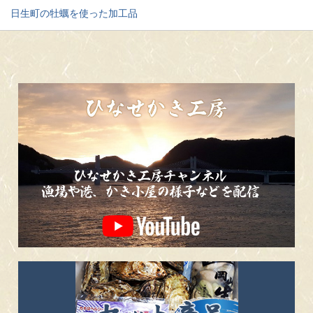
日生町の牡蠣を使った加工品
<
>