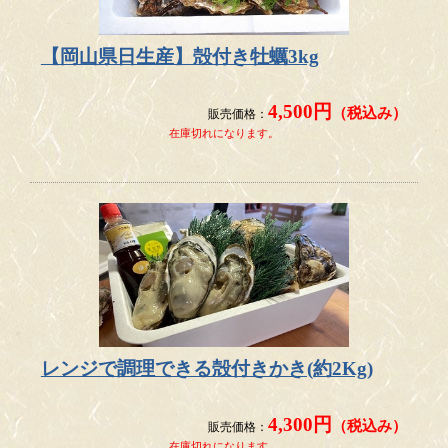
ご期待いただいているお客様にはご迷惑をおかけいたします
が、
【岡山県日生産】殻付き牡蠣3kg
何卒ご理解のほどお願い申し上げます。
4,500円
（税込み）
販売価格：
在庫切れになります。
レンジで調理できる殻付きかき(約2Kg)
4,300円
（税込み）
販売価格：
在庫切れになります。