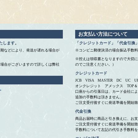
お支払い方法について
たします。
「クレジットカード」「代金引換
忙期などにより、発送が遅れる場合が
※コンビニ郵便決済の場合振込手数料
※控えは領収書となりますので大切に
く場合がございますので詳しくは弊社
のでご注意ください。）
クレジットカード
JCB VISA MASTER DC UC
オンクレジット アメックス TOP
。
口座からの引落日は、カード会社によ
追加の手数料は頂きません。
ご注文受付後すぐに発送準備を開始致
代金引換
商品お届時に商品と引き換えに、お支
ご注文受付後すぐに発送準備を開始致
手数料について左記の代引き手数料を