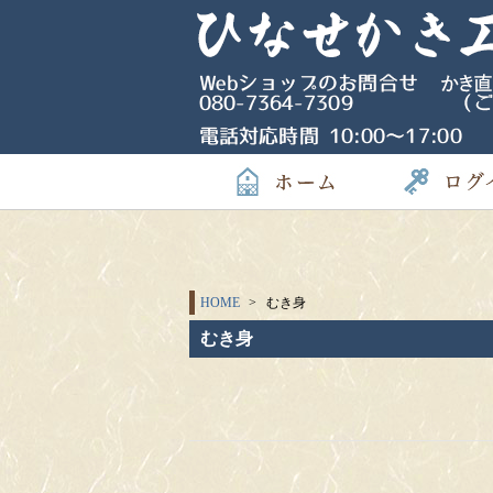
HOME
むき身
むき身