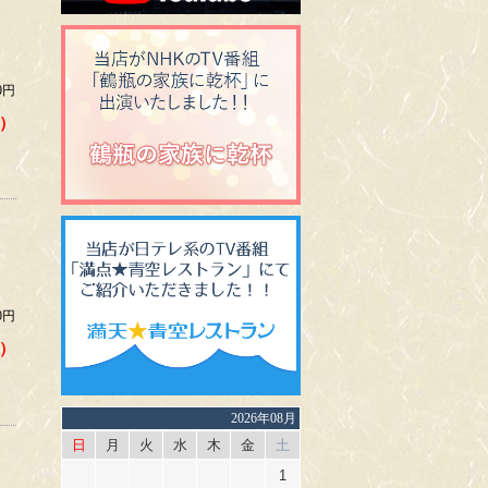
0円
）
0円
）
2026年08月
日
月
火
水
木
金
土
1