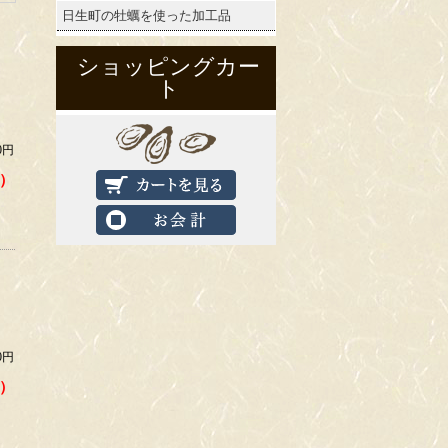
日生町の牡蠣を使った加工品
ショッピングカー
ト
0円
）
0円
）