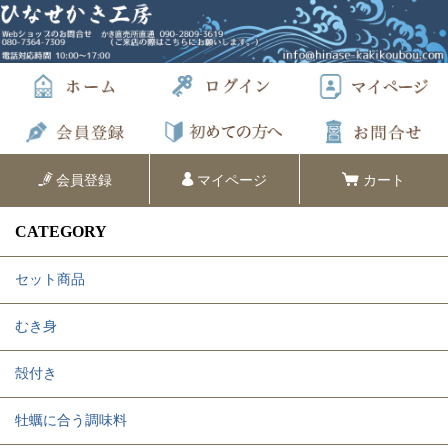
会員登録
マイページ
カート
CATEGORY
セット商品
むき身
殻付き
牡蠣に合う調味料