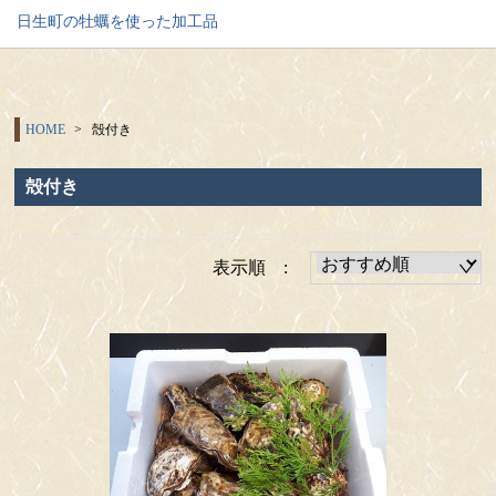
日生町の牡蠣を使った加工品
HOME
殻付き
殻付き
表示順 :