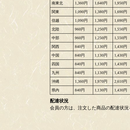
南東北
1,360円
1,640円
1,950円
関東
1,090円
1,380円
1,690円
信越
1,090円
1,380円
1,690円
北陸
960円
1,250円
1,550円
中部
960円
1,250円
1,550円
関西
840円
1,130円
1,430円
中国
840円
1,130円
1,430円
四国
840円
1,130円
1,430円
九州
840円
1,130円
1,430円
沖縄
1,360円
1,970円
2,610円
県内
840円
1,130円
1,430円
配達状況
会員の方は、注文した商品の配達状況