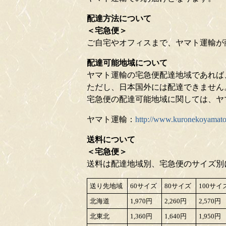
配達方法について
＜宅急便＞
ご自宅やオフィスまで、ヤマト運輸が
配達可能地域について
ヤマト運輸の宅急便配達地域であれば
ただし、日本国外には配達できません
宅急便の配達可能地域に関しては、ヤ
ヤマト運輸：
http://www.kuronekoyamato.
送料について
＜宅急便＞
送料は配達地域別、宅急便のサイズ別
送り先地域
60サイズ
80サイズ
100サイ
北海道
1,970円
2,260円
2,570円
北東北
1,360円
1,640円
1,950円