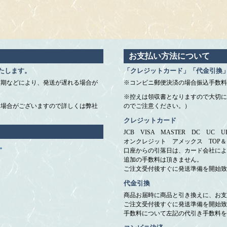
お支払い方法について
たします。
「クレジットカード」「代金引換
忙期などにより、発送が遅れる場合が
※コンビニ郵便決済の場合振込手数料
※控えは領収書となりますので大切に
く場合がございますので詳しくは弊社
のでご注意ください。）
クレジットカード
JCB VISA MASTER DC UC
オンクレジット アメックス TOP
。
口座からの引落日は、カード会社によ
追加の手数料は頂きません。
ご注文受付後すぐに発送準備を開始致
代金引換
商品お届時に商品と引き換えに、お支
ご注文受付後すぐに発送準備を開始致
手数料について左記の代引き手数料を