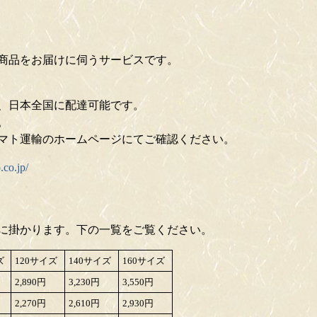
商品をお届けに伺うサービスです。
、日本全国に配達可能です。
。
マト運輸のホームページにてご確認ください。
co.jp/
に掛かります。下の一覧をご覧ください。
ズ
120サイズ
140サイズ
160サイズ
2,890円
3,230円
3,550円
2,270円
2,610円
2,930円